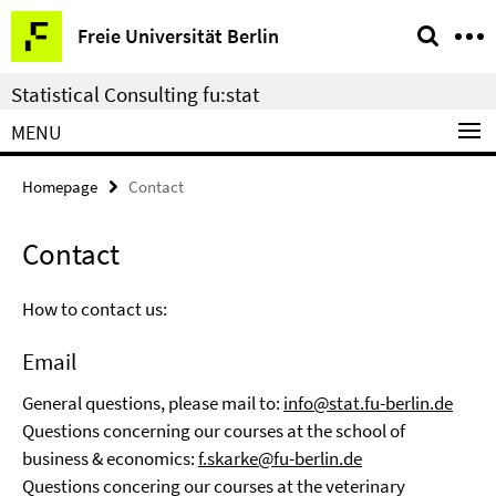
Springe
Service
Freie Universität Berlin
direkt
Navigation
zu
Statistical Consulting fu:stat
Inhalt
MENU
Homepage
Contact
Contact
How to contact us:
Email
General questions, please mail to:
info@stat.fu-berlin.de
Questions concerning our courses at the school of
business & economics:
f.skarke@fu-berlin.de
Questions concering our courses at the veterinary